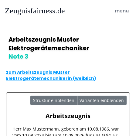
Zeugnisfairness.de
open ma
menu
Arbeitszeugnis Muster
Elektrogerätemechaniker
Note 3
zum Arbeitszeugnis Muster
Elektrogerätemechanikerin (weiblich)
Struktur einblenden
Varianten einblenden
Arbeitszeugnis
Herr
Max Mustermann
, geboren am
10.08.1986
, war
vom
10.08.2024
bis zum
10.08.2026
für uns tätig. Er