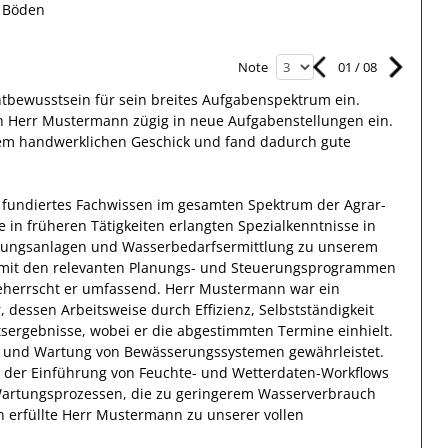
n Böden
01
/
08
Note
htbewusstsein
für sein breites
Aufgabenspektrum
ein.
h Herr
Mustermann
zügig in neue Aufgabenstellungen ein.
nem handwerklichen Geschick und fand
dadurch
gute
 fundiertes Fachwissen
im gesamten Spektrum der Agrar-
e in früheren Tätigkeiten erlangten Spezialkenntnisse
in
rungsanlagen und Wasserbedarfsermittlung
zu unserem
it den relevanten
Planungs- und Steuerungsprogrammen
herrscht
er
umfassend.
Herr
Mustermann
war ein
r, dessen Arbeitsweise durch
Effizienz
,
Selbstständigkeit
tsergebnisse
, wobei er die abgestimmten Termine einhielt.
on und Wartung von Bewässerungssystemen
gewährleistet.
 der Einführung von Feuchte- und Wetterdaten-Workflows
 Wartungsprozessen, die zu geringerem Wasserverbrauch
n erfüllte
Herr
Mustermann
zu unserer vollen