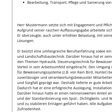
Bearbeitung, Transport, Pflege und Sanierung vo
Herr
Mustermann
setzte sich mit
Engagement und Pflic
Aufgrund seiner raschen Auffassungsgabe arbeitete
sic
Er
überzeugte, auch unter erhöhter Belastung, mit sei
Lösungen.
Er
besitzt eine umfangreiche
Berufserfahrung
sowie ein
und Landschaftsbautechnik
.
Darüber hinaus
hat
er
sein
den Themen Hydraulik, Steuerungstechnik für Bewässe
Vorteil
in sein Arbeitsumfeld eingebracht.
Den Umgang m
für Bewässerungssysteme (z.B. von Rain Bird, Hunter)
be
zuverlässiger
und verantwortungsbewusster
Mitarbeite
und
Sorgfalt
geprägt
war.
Deshalb
lieferte
er
gute
Arbei
Dadurch
hat
er
eine erfolgreiche
Auslegung, Installati
Darüber hinaus hatte er einen nennenswerten Anteil
an
und der Standardisierung von Spül-, Dichtigkeits- und
und zu stabileren Erträgen geführt haben
.
Alle Aufgabe
Zufriedenheit.