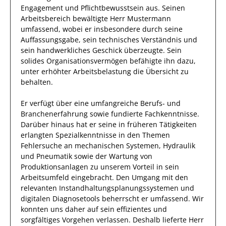
Engagement und Pflichtbewusstsein
aus.
Seinen
Arbeitsbereich
bewältigte
Herr
Mustermann
umfassend
,
wobei er insbesondere durch seine
Auffassungsgabe, sein technisches Verständnis und
sein handwerkliches Geschick überzeugte
. Sein
solides Organisationsvermögen befähigte
ihn
dazu,
unter erhöhter Arbeitsbelastung die Übersicht zu
behalten.
Er
verfügt über eine
umfangreiche
Berufs- und
Branchenerfahrung
sowie
fundierte
Fachkenntnisse.
Darüber hinaus
hat
er
seine in früheren Tätigkeiten
erlangten Spezialkenntnisse
in den Themen
Fehlersuche an mechanischen Systemen, Hydraulik
und Pneumatik sowie der Wartung von
Produktionsanlagen
zu unserem Vorteil
in sein
Arbeitsumfeld eingebracht.
Den Umgang mit den
relevanten
Instandhaltungsplanungssystemen und
digitalen Diagnosetools
beherrscht
er
umfassend.
Wir
konnten uns
daher
auf
sein
effizientes
und
sorgfältiges
Vorgehen
verlassen.
Deshalb
lieferte
Herr