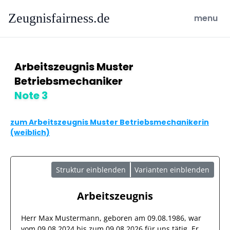
Zeugnisfairness.de
open ma
menu
Arbeitszeugnis Muster
Betriebsmechaniker
Note 3
zum Arbeitszeugnis Muster Betriebsmechanikerin
(weiblich)
Struktur einblenden
Varianten einblenden
Arbeitszeugnis
Herr
Max Mustermann
, geboren am
09.08.1986
, war
vom
09.08.2024
bis zum
09.08.2026
für uns tätig. Er