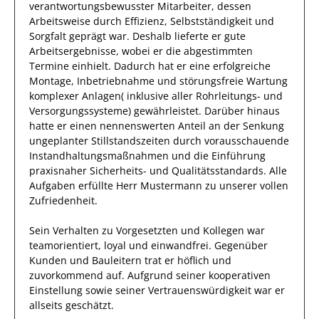
verantwortungsbewusster
Mitarbeiter, dessen
Arbeitsweise durch
Effizienz
,
Selbstständigkeit
und
Sorgfalt
geprägt
war.
Deshalb
lieferte
er
gute
Arbeitsergebnisse
, wobei er die abgestimmten
Termine einhielt.
Dadurch
hat
er
eine erfolgreiche
Montage, Inbetriebnahme und störungsfreie Wartung
komplexer Anlagen( inklusive aller Rohrleitungs- und
Versorgungssysteme)
gewährleistet. Darüber hinaus
hatte er einen nennenswerten Anteil
an der Senkung
ungeplanter Stillstandszeiten durch vorausschauende
Instandhaltungsmaßnahmen und die Einführung
praxisnaher Sicherheits- und Qualitätsstandards
.
Alle
Aufgaben erfüllte
Herr
Mustermann
zu unserer vollen
Zufriedenheit.
Sein Verhalten zu
Vorgesetzten und Kollegen
war
teamorientiert, loyal und
einwandfrei
. Gegenüber
Kunden und Bauleitern
trat
er
höflich und
zuvorkommend auf. Aufgrund seiner
kooperativen
Einstellung
sowie seiner Vertrauenswürdigkeit
war er
allseits
geschätzt
.