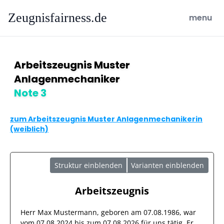
Zeugnisfairness.de
open ma
menu
Arbeitszeugnis Muster
Anlagenmechaniker
Note 3
zum Arbeitszeugnis Muster Anlagenmechanikerin
(weiblich)
Struktur einblenden
Varianten einblenden
Arbeitszeugnis
Herr
Max Mustermann
, geboren am
07.08.1986
, war
vom
07.08.2024
bis zum
07.08.2026
für uns tätig. Er