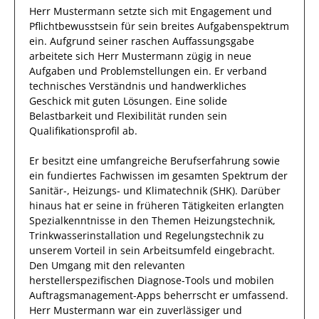
Herr
Mustermann
setzte sich mit
Engagement und
Pflichtbewusstsein
für sein breites
Aufgabenspektrum
ein.
Aufgrund seiner raschen Auffassungsgabe
arbeitete
sich Herr
Mustermann
zügig in
neue
Aufgaben und Problemstellungen
ein.
Er
verband
technisches Verständnis und handwerkliches
Geschick mit guten Lösungen
. Eine solide
Belastbarkeit und Flexibilität runden sein
Qualifikationsprofil ab.
Er
besitzt eine umfangreiche
Berufserfahrung
sowie
ein fundiertes Fachwissen
im gesamten Spektrum der
Sanitär-, Heizungs- und Klimatechnik (SHK)
.
Darüber
hinaus
hat
er
seine in früheren Tätigkeiten erlangten
Spezialkenntnisse
in den Themen Heizungstechnik,
Trinkwasserinstallation und Regelungstechnik
zu
unserem Vorteil
in sein Arbeitsumfeld eingebracht.
Den Umgang mit den relevanten
herstellerspezifischen Diagnose-Tools und mobilen
Auftragsmanagement-Apps
beherrscht
er
umfassend.
Herr
Mustermann
war ein zuverlässiger
und